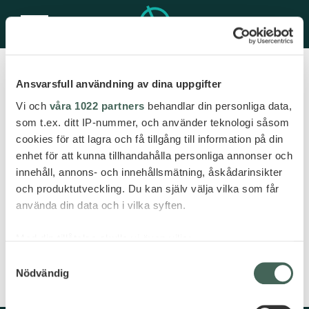
Ansvarsfull användning av dina uppgifter
DESTINATION
: ABU
Vi och
våra 1022 partners
behandlar din personliga data,
som t.ex. ditt IP-nummer, och använder teknologi såsom
DHABI
cookies för att lagra och få tillgång till information på din
enhet för att kunna tillhandahålla personliga annonser och
innehåll, annons- och innehållsmätning, åskådarinsikter
och produktutveckling. Du kan själv välja vilka som får
använda din data och i vilka syften.
DESTINATIONER
Med din tillåtelse skulle vi även vilja:
Samla in information om din geografiska plats
Samtyckesval
Nödvändig
som kan ha en noggrannhet på upp till flera meter
Identifiera din enhet genom att aktivt skanna den
för specifika kännetecken (fingeravtryck)