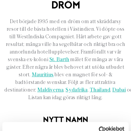
DRÖM
Det började 1995 med en dröm om att skräddarsy
resor till de bästa hotellen i Västindien. Vi döpte oss
till WestIndiska Compagniet. Hårt arbete gav gott
resultat; många ville ha segelbåtar och riktigt bra och
annorlunda hotellupplevelser. Framförallt var vår
svenska ex-koloni
St. Barth
målet för många av våra
gäster. Efter några år blev behovet att utöka utbudet
stort.
Mauritius
blev en magnet för sol- &
badtörstande svenskar. Följt av fler attraktiva
destinationer;
Maldiverna
,
Sydafrika
,
Thailand
,
Dubai
o
Listan kan idag göras riktigt lång.
NYTT NAMN