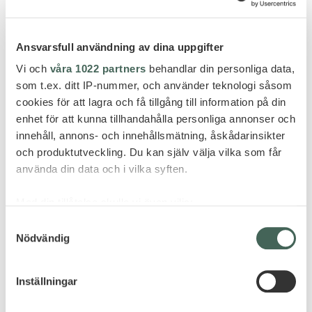
Lime Travel blev namnet på företaget 2002. Att lajma
i Västindien betyder att stå med nakna fötter i sanden,
en Carib Lager eller en Red Stripe i handen och
Ansvarsfull användning av dina uppgifter
gunga med i musiken. Tillsammans med goda vänner.
Vi och
våra 1022 partners
behandlar din personliga data,
Go Liming! är uttrycket där för varje njutningsstund.
som t.ex. ditt IP-nummer, och använder teknologi såsom
cookies för att lagra och få tillgång till information på din
FEEDBACK
enhet för att kunna tillhandahålla personliga annonser och
innehåll, annons- och innehållsmätning, åskådarinsikter
Minnena från alla härliga och arbetsamma år är många
och produktutveckling. Du kan själv välja vilka som får
och lyckan har varit, och är alltjämt, att få feedback
använda din data och i vilka syften.
från nöjda och glada gäster som återkommer efter
sina drömmars semester. Den intäkten kan ej mätas i
Med din tillåtelse skulle vi även vilja:
någonting så gripbart som slantar.
Samla in information om din geografiska plats
Samtyckesval
Nödvändig
som kan ha en noggrannhet på upp till flera meter
Identifiera din enhet genom att aktivt skanna den
för specifika kännetecken (fingeravtryck)
Inställningar
Ta reda på mer om hur dina personliga uppgifter
behandlas och ställ in dina preferenser i
detaljsektionen
.