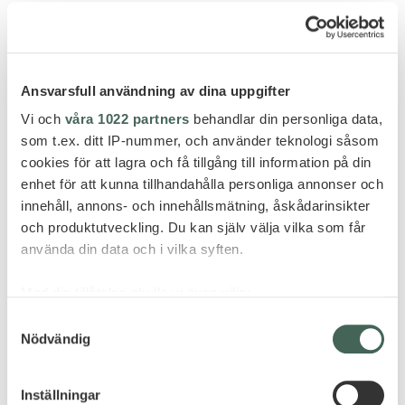
Ansvarsfull användning av dina uppgifter
Vi och
våra 1022 partners
behandlar din personliga data,
HISTORIENS ROM
som t.ex. ditt IP-nummer, och använder teknologi såsom
cookies för att lagra och få tillgång till information på din
enhet för att kunna tillhandahålla personliga annonser och
innehåll, annons- och innehållsmätning, åskådarinsikter
och produktutveckling. Du kan själv välja vilka som får
använda din data och i vilka syften.
Med din tillåtelse skulle vi även vilja:
Samla in information om din geografiska plats
Samtyckesval
Nödvändig
som kan ha en noggrannhet på upp till flera meter
PILATESRETREAT VID
Identifiera din enhet genom att aktivt skanna den
ATENSKA RIVIERAN
för specifika kännetecken (fingeravtryck)
Inställningar