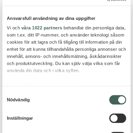
Ansvarsfull användning av dina uppgifter
Vi och
våra 1022 partners
behandlar din personliga data,
som t.ex. ditt IP-nummer, och använder teknologi såsom
cookies för att lagra och få tillgång till information på din
enhet för att kunna tillhandahålla personliga annonser och
innehåll, annons- och innehållsmätning, åskådarinsikter
och produktutveckling. Du kan själv välja vilka som får
använda din data och i vilka syften.
Med din tillåtelse skulle vi även vilja:
Samla in information om din geografiska plats
Samtyckesval
Nödvändig
som kan ha en noggrannhet på upp till flera meter
Identifiera din enhet genom att aktivt skanna den
för specifika kännetecken (fingeravtryck)
Inställningar
Ta reda på mer om hur dina personliga uppgifter
behandlas och ställ in dina preferenser i
detaljsektionen
.