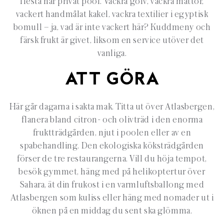
flesta har privat pool. Vackra golv, vackra mattor,
vackert handmålat kakel, vackra textilier i egyptisk
bomull – ja, vad är inte vackert här? Kuddmeny och
färsk frukt är givet, liksom en service utöver det
vanliga.
ATT GÖRA
Här går dagarna i sakta mak. Titta ut över Atlasbergen,
flanera bland citron- och olivträd i den enorma
fruktträdgården, njut i poolen eller av en
spabehandling. Den ekologiska köksträdgården
förser de tre restaurangerna. Vill du höja tempot,
besök gymmet, häng med på helikoptertur över
Sahara, ät din frukost i en varmluftsballong med
Atlasbergen som kuliss eller häng med nomader ut i
öknen på en middag du sent ska glömma.