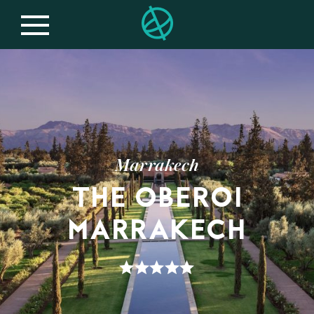
Marrakech
THE OBEROI
MARRAKECH