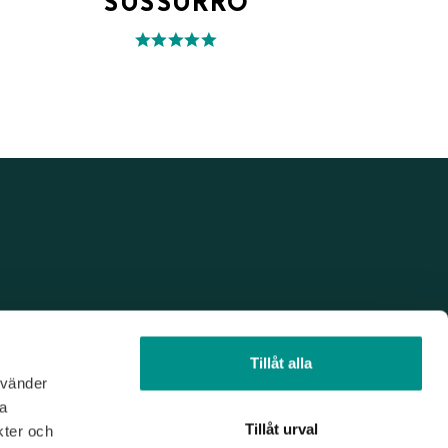
SUSSURRO
Tillåt alla
nvänder
na
Tillåt urval
kter och