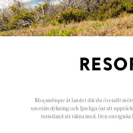
RESO
Moçambique är landet där du överallt möts 
suverän dykning och ljuvliga öar att upptäcka.
turistland att räkna med. Den energisk