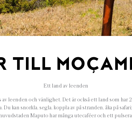
R TILL MOÇAM
Ett land av leenden
av leenden och vänlighet. Det är också ett land som har 2
 Du kan snorkla, segla, koppla av på stranden, åka på safar
a huvudstaden Maputo har många utecaféer och ett pulseran