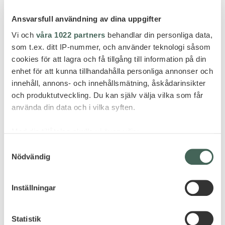
Ansvarsfull användning av dina uppgifter
Vi och
våra 1022 partners
behandlar din personliga data,
som t.ex. ditt IP-nummer, och använder teknologi såsom
cookies för att lagra och få tillgång till information på din
enhet för att kunna tillhandahålla personliga annonser och
innehåll, annons- och innehållsmätning, åskådarinsikter
och produktutveckling. Du kan själv välja vilka som får
använda din data och i vilka syften.
Med din tillåtelse skulle vi även vilja:
Samla in information om din geografiska plats
Samtyckesval
Nödvändig
som kan ha en noggrannhet på upp till flera meter
Identifiera din enhet genom att aktivt skanna den
för specifika kännetecken (fingeravtryck)
Inställningar
Ta reda på mer om hur dina personliga uppgifter
behandlas och ställ in dina preferenser i
detaljsektionen
.
Statistik
Du kan ändra eller dra tillbaka ditt samtycke när som