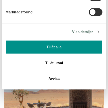
helst från cookie-förklaringen.
Marknadsföring
Vi använder enhetsidentifierare för att anpassa innehållet
och annonserna till användarna, tillhandahålla funktioner
för sociala medier och analysera vår trafik. Vi
Visa detaljer
vidarebefordrar även sådana identifierare och annan
information från din enhet till de sociala medier och
annons- och analysföretag som vi samarbetar med.
Tillåt alla
Dessa kan i sin tur kombinera informationen med annan
information som du har tillhandahållit eller som de har
samlat in när du har använt deras tjänster.
Tillåt urval
Avvisa