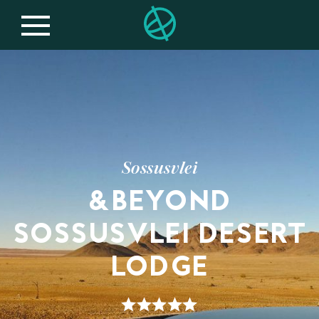
Sossusvlei
&BEYOND
SOSSUSVLEI DESERT
LODGE