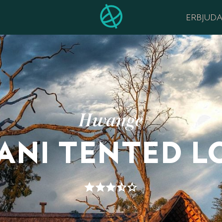
ERBJUD
Hwange
ANI TENTED L