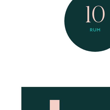
10
RUM