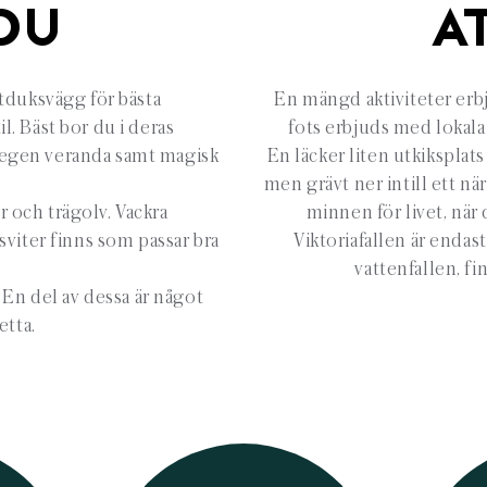
DU
A
ltduksvägg för bästa
En mängd aktiviteter erbj
il. Bäst bor du i deras
fots erbjuds med lokala
d egen veranda samt magisk
En läcker liten utkiksplat
men grävt ner intill ett n
 och trägolv. Vackra
minnen för livet, när
viter finns som passar bra
Viktoriafallen är enda
vattenfallen, fi
 En del av dessa är något
etta.