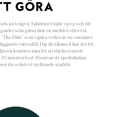
TT GÖRA
uds på lodgen. Safariturer både i jeep och till
 guider som gärna drar en anekdot eller två.
s ”The Hide” som i själva verket är en container
ärliggande vattenhål. Har du tålamod kan det bli
 djuren kommer nära för att släcka törsten!
st 30 minuter bort. Förutom de spektakulära
nner du också ett myllrande stadsliv.