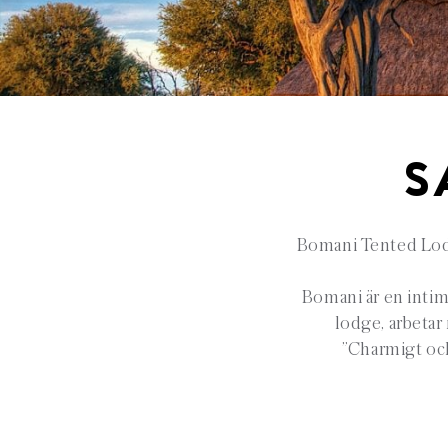
S
Bomani Tented Lodg
Bomani är en intim
lodge, arbetar
”Charmigt och