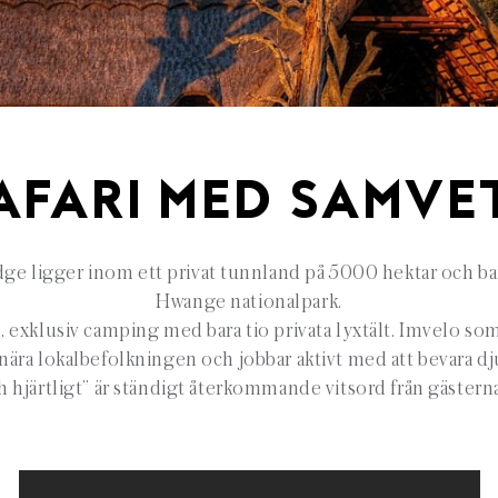
AFARI MED SAMVE
e ligger inom ett privat tunnland på 5000 hektar och bara
Hwange nationalpark.
, exklusiv camping med bara tio privata lyxtält. Imvelo so
 nära lokalbefolkningen och jobbar aktivt med att bevara dju
 hjärtligt” är ständigt återkommande vitsord från gäster