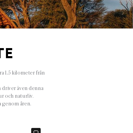
TE
 1,5 kilometer från
m driver även denna
r och naturliv.
na genom åren.