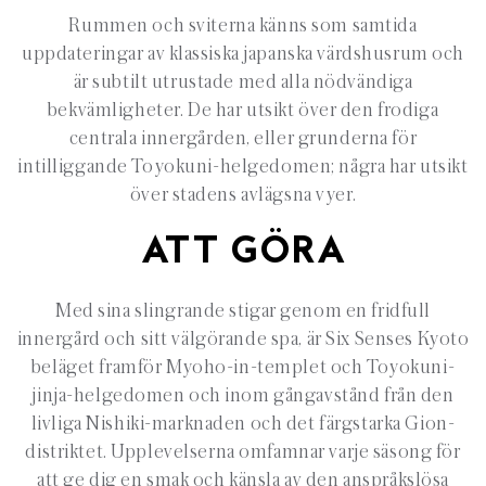
Rummen och sviterna känns som samtida
uppdateringar av klassiska japanska värdshusrum och
är subtilt utrustade med alla nödvändiga
bekvämligheter. De har utsikt över den frodiga
centrala innergården, eller grunderna för
intilliggande Toyokuni-helgedomen; några har utsikt
över stadens avlägsna vyer.
ATT GÖRA
Med sina slingrande stigar genom en fridfull
innergård och sitt välgörande spa, är Six Senses Kyoto
beläget framför Myoho-in-templet och Toyokuni-
jinja-helgedomen och inom gångavstånd från den
livliga Nishiki-marknaden och det färgstarka Gion-
distriktet. Upplevelserna omfamnar varje säsong för
att ge dig en smak och känsla av den anspråkslösa