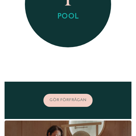
POOL
GÖR FÖRFRÅGAN