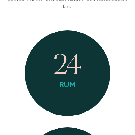
kök.
24
RUM