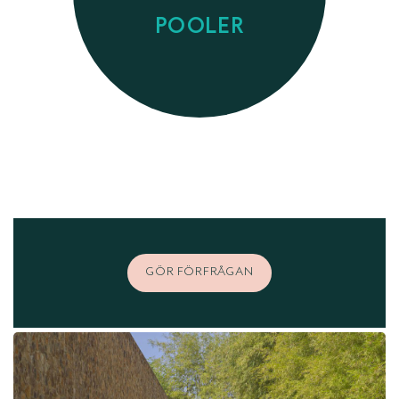
POOLER
GÖR FÖRFRÅGAN