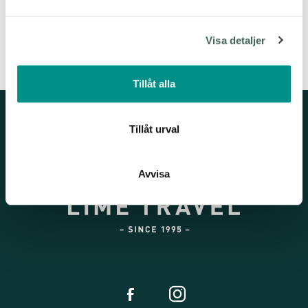
och annonserna till användarna, tillhandahålla funktioner
för sociala medier och analysera vår trafik. Vi
Visa detaljer
vidarebefordrar även sådana identifierare och annan
information från din enhet till de sociala medier och
HOTELL
annons- och analysföretag som vi samarbetar med.
Tillåt alla
Dessa kan i sin tur kombinera informationen med annan
information som du har tillhandahållit eller som de har
samlat in när du har använt deras tjänster.
Tillåt urval
Avvisa