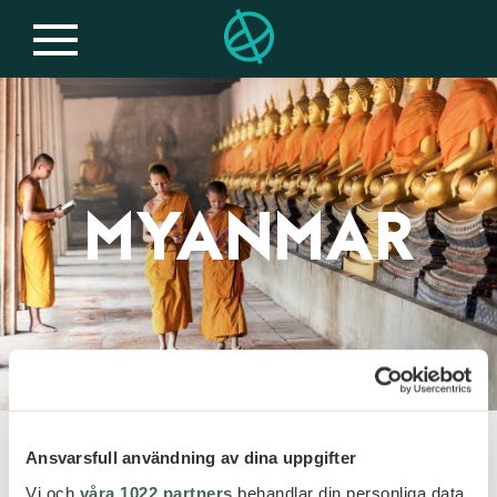
MYANMAR
Ansvarsfull användning av dina uppgifter
RESOR TILL
Vi och
våra 1022 partners
behandlar din personliga data,