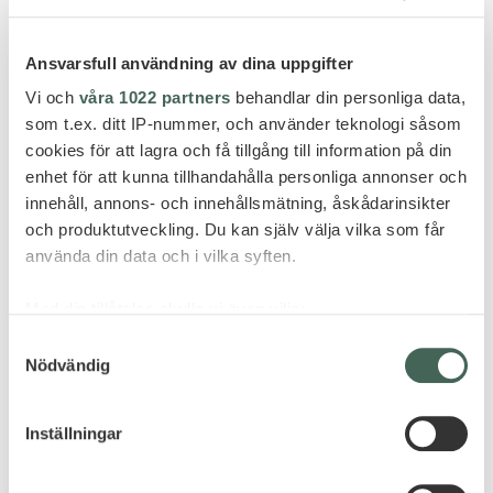
Ansvarsfull användning av dina uppgifter
Vi och
våra 1022 partners
behandlar din personliga data,
som t.ex. ditt IP-nummer, och använder teknologi såsom
cookies för att lagra och få tillgång till information på din
enhet för att kunna tillhandahålla personliga annonser och
innehåll, annons- och innehållsmätning, åskådarinsikter
och produktutveckling. Du kan själv välja vilka som får
använda din data och i vilka syften.
Med din tillåtelse skulle vi även vilja:
Samla in information om din geografiska plats
Samtyckesval
Nödvändig
som kan ha en noggrannhet på upp till flera meter
Identifiera din enhet genom att aktivt skanna den
för specifika kännetecken (fingeravtryck)
Inställningar
Ta reda på mer om hur dina personliga uppgifter
behandlas och ställ in dina preferenser i
detaljsektionen
.