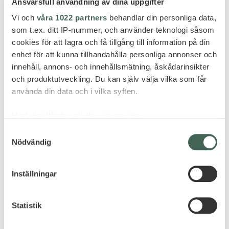
Ansvarsfull användning av dina uppgifter
Vi och
våra 1022 partners
behandlar din personliga data,
som t.ex. ditt IP-nummer, och använder teknologi såsom
cookies för att lagra och få tillgång till information på din
enhet för att kunna tillhandahålla personliga annonser och
innehåll, annons- och innehållsmätning, åskådarinsikter
och produktutveckling. Du kan själv välja vilka som får
använda din data och i vilka syften.
Med din tillåtelse skulle vi även vilja:
Samla in information om din geografiska plats
Samtyckesval
Nödvändig
som kan ha en noggrannhet på upp till flera meter
Identifiera din enhet genom att aktivt skanna den
för specifika kännetecken (fingeravtryck)
Inställningar
Ta reda på mer om hur dina personliga uppgifter
behandlas och ställ in dina preferenser i
detaljsektionen
.
Statistik
Du kan ändra eller dra tillbaka ditt samtycke när som
helst från cookie-förklaringen.