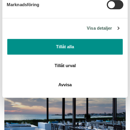
Marknadsföring
Vi använder enhetsidentifierare för att anpassa innehållet
och annonserna till användarna, tillhandahålla funktioner
för sociala medier och analysera vår trafik. Vi
Visa detaljer
vidarebefordrar även sådana identifierare och annan
information från din enhet till de sociala medier och
annons- och analysföretag som vi samarbetar med.
Tillåt alla
Dessa kan i sin tur kombinera informationen med annan
information som du har tillhandahållit eller som de har
samlat in när du har använt deras tjänster.
Tillåt urval
Avvisa