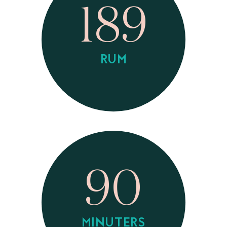
189
RUM
90
MINUTERS