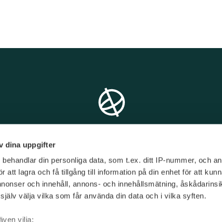
v dina uppgifter
s
behandlar din personliga data, som t.ex. ditt IP-nummer, och a
att lagra och få tillgång till information på din enhet för att kun
annonser och innehåll, annons- och innehållsmätning, åskådarinsi
jälv välja vilka som får använda din data och i vilka syften.
T/
08 - 545 151 60
E/
info@limetravel.se
även vilja: