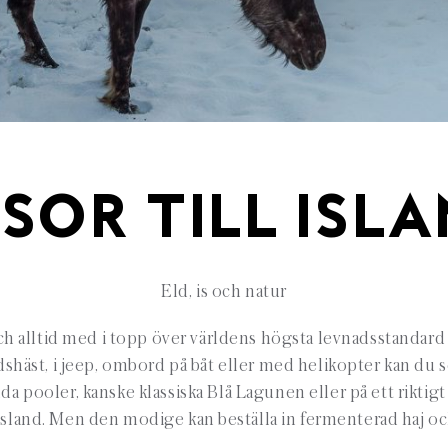
SOR TILL ISL
Eld, is och natur
h alltid med i topp över världens högsta levnadsstandard –
shäst, i jeep, ombord på båt eller med helikopter kan du se 
 pooler, kanske klassiska Blå Lagunen eller på ett riktigt l
på Island. Men den modige kan beställa in fermenterad haj oc