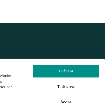
Tillåt alla
nvänder
na
Tillåt urval
kter och
Avvisa