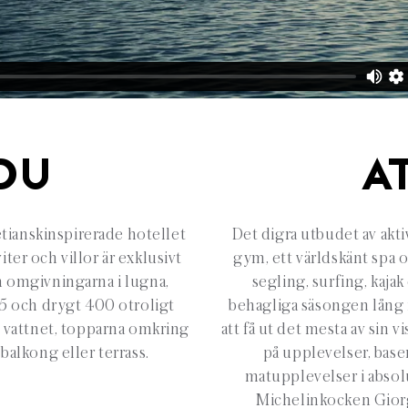
DU
A
etianskinspirerade hotellet
Det digra utbudet av aktiv
iter och villor är exklusivt
gym, ett världskänt spa o
 omgivningarna i lugna,
segling, surfing, kaja
55 och drygt 400 otroligt
behagliga säsongen lång 
t vattnet, topparna omkring
att få ut det mesta av sin vi
balkong eller terrass.
på upplevelser, bas
matupplevelser i absolu
Michelinkocken Giorg