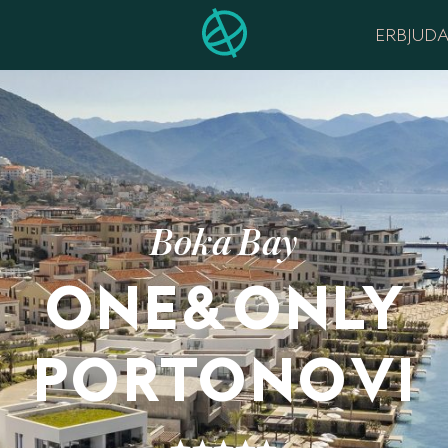
ERBJUD
Boka Bay
ONE&ONLY
PORTONOVI