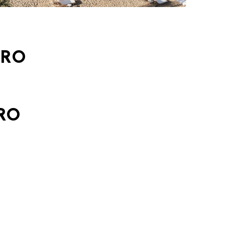
GRO
RO