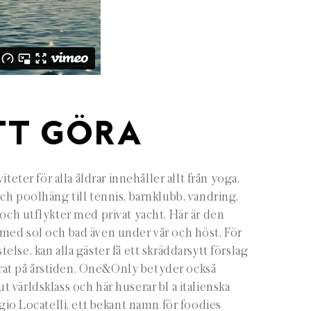
TT GÖRA
iteter för alla åldrar innehåller allt från yoga,
ch poolhäng till tennis, barnklubb, vandring,
k och utflykter med privat yacht. Här är den
med sol och bad även under vår och höst. För
stelse, kan alla gäster få ett skräddarsytt förslag
erat på årstiden. One&Only betyder också
t världsklass och här huserar bl a italienska
io Locatelli, ett bekant namn för foodies