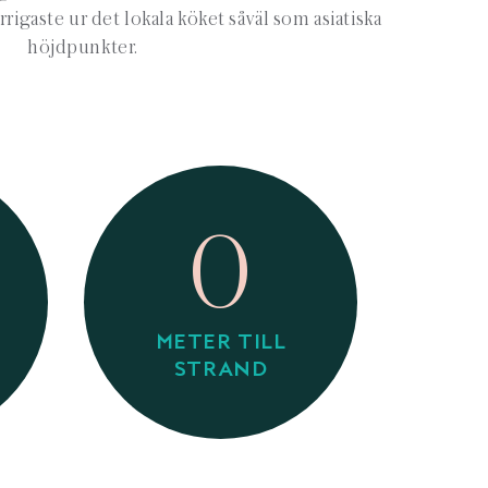
igaste ur det lokala köket såväl som asiatiska
höjdpunkter.
0
METER TILL
STRAND