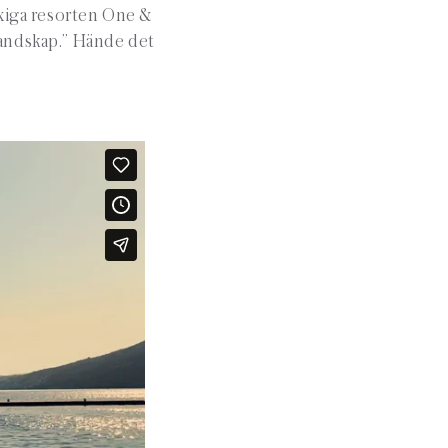
yxiga resorten One &
 landskap.” Hände det