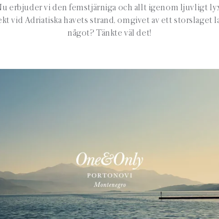
u erbjuder vi den femstjärniga och allt igenom ljuvligt l
kt vid Adriatiska havets strand, omgivet av ett storslaget
något? Tänkte väl det!