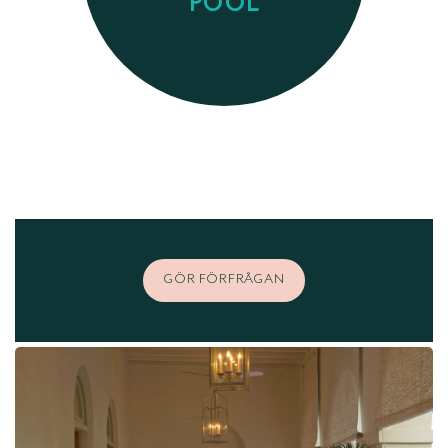
POOL
GÖR FÖRFRÅGAN