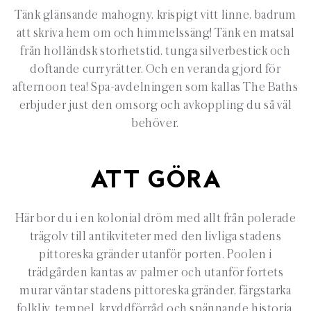
Tänk glänsande mahogny, krispigt vitt linne, badrum
att skriva hem om och himmelssäng! Tänk en matsal
från holländsk storhetstid, tunga silverbestick och
doftande curryrätter. Och en veranda gjord för
afternoon tea! Spa-avdelningen som kallas The Baths
erbjuder just den omsorg och avkoppling du så väl
behöver.
ATT GÖRA
Här bor du i en kolonial dröm med allt från polerade
trägolv till antikviteter med den livliga stadens
pittoreska gränder utanför porten. Poolen i
trädgården kantas av palmer och utanför fortets
murar väntar stadens pittoreska gränder, färgstarka
folkliv, tempel, kryddförråd och spännande historia.