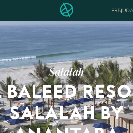
ERBJUD
Salalah
L BALEED RESO
SALALAH BY