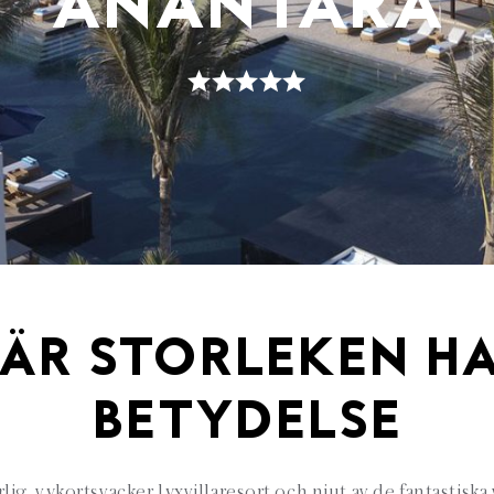
ANANTARA
ÄR STORLEKEN H
BETYDELSE
lig, vykortsvacker lyxvillaresort och njut av de fantastiska