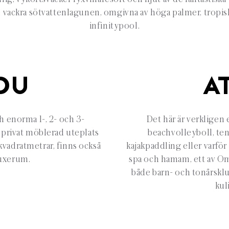
n vackra sötvattenlagunen, omgivna av höga palmer, tropis
infinitypool.
DU
A
ch enorma 1-, 2- och 3-
Det här är verkligen e
 privat möblerad uteplats
beachvolleyboll, te
vadratmetrar, finns också
kajakpaddling eller varför
uxerum.
spa och hamam, ett av Om
både barn- och tonårsklu
kul