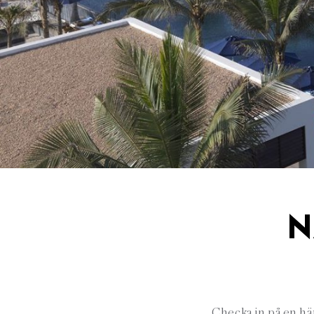
N
Checka in på en här