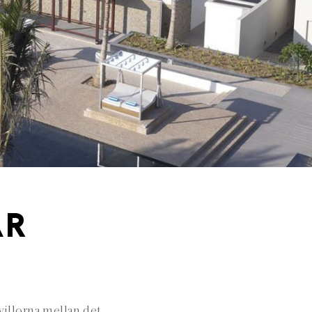
AR
 villorna mellan det