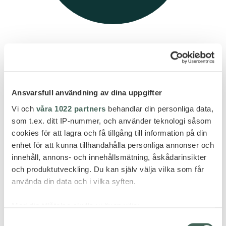
Ansvarsfull användning av dina uppgifter
Vi och
våra 1022 partners
behandlar din personliga data,
GÖR FÖRFRÅGAN
som t.ex. ditt IP-nummer, och använder teknologi såsom
cookies för att lagra och få tillgång till information på din
enhet för att kunna tillhandahålla personliga annonser och
innehåll, annons- och innehållsmätning, åskådarinsikter
och produktutveckling. Du kan själv välja vilka som får
använda din data och i vilka syften.
Med din tillåtelse skulle vi även vilja:
Samla in information om din geografiska plats
Samtyckesval