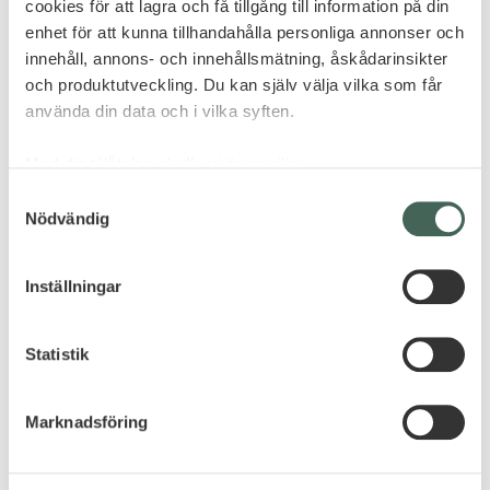
cookies för att lagra och få tillgång till information på din
enhet för att kunna tillhandahålla personliga annonser och
innehåll, annons- och innehållsmätning, åskådarinsikter
och produktutveckling. Du kan själv välja vilka som får
använda din data och i vilka syften.
Med din tillåtelse skulle vi även vilja:
Samla in information om din geografiska plats
Samtyckesval
Nödvändig
som kan ha en noggrannhet på upp till flera meter
Identifiera din enhet genom att aktivt skanna den
för specifika kännetecken (fingeravtryck)
Inställningar
Ta reda på mer om hur dina personliga uppgifter
behandlas och ställ in dina preferenser i
detaljsektionen
.
Statistik
Du kan ändra eller dra tillbaka ditt samtycke när som
helst från cookie-förklaringen.
Marknadsföring
Vi använder enhetsidentifierare för att anpassa innehållet
och annonserna till användarna, tillhandahålla funktioner
för sociala medier och analysera vår trafik. Vi