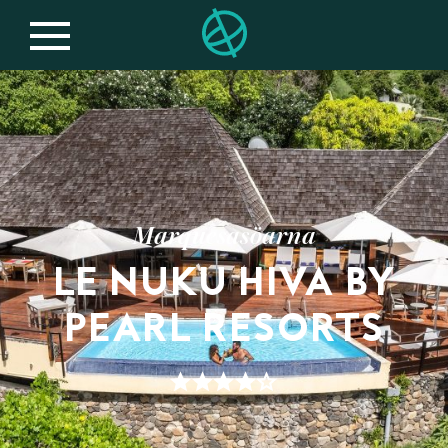
Marquesasöarna
LE NUKU HIVA BY
PEARL RESORTS