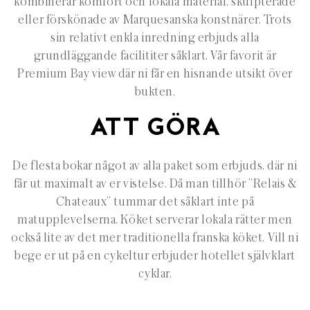
kombinerar komfort och lokala material, skulpterade
eller förskönade av Marquesanska konstnärer. Trots
sin relativt enkla inredning erbjuds alla
grundläggande facilititer såklart. Vår favorit är
Premium Bay view där ni får en hisnande utsikt över
bukten.
ATT GÖRA
De flesta bokar något av alla paket som erbjuds, där ni
får ut maximalt av er vistelse. Då man tillhör ”Relais &
Chateaux” tummar det såklart inte på
matupplevelserna. Köket serverar lokala rätter men
också lite av det mer traditionella franska köket. Vill ni
bege er ut på en cykeltur erbjuder hotellet självklart
cyklar.