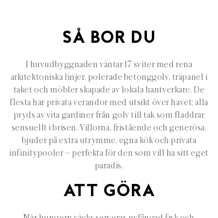
SÅ BOR DU
I huvudbyggnaden väntar 17 sviter med rena
arkitektoniska linjer, polerade betonggolv, träpanel i
taket och möbler skapade av lokala hantverkare. De
flesta har privata verandor med utsikt över havet; alla
pryds av vita gardiner från golv till tak som fladdrar
sensuellt i brisen. Villorna, fristående och generösa,
bjuder på extra utrymme, egna kök och privata
infinitypooler
– perfekta f
ör den som vill ha sitt eget
paradis.
ATT GÖRA
När hungern väcks serveras nyfångad fisk och