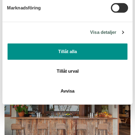
Marknadsföring
Vi använder enhetsidentifierare för att anpassa innehållet
och annonserna till användarna, tillhandahålla funktioner
för sociala medier och analysera vår trafik. Vi
Visa detaljer
vidarebefordrar även sådana identifierare och annan
information från din enhet till de sociala medier och
annons- och analysföretag som vi samarbetar med.
Tillåt alla
Dessa kan i sin tur kombinera informationen med annan
information som du har tillhandahållit eller som de har
samlat in när du har använt deras tjänster.
Tillåt urval
Avvisa