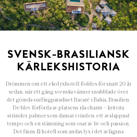
SVENSK-BRASILIANSK
KÄRLEKSHISTORIA
Drömmen om ett
ekolyxhotell
föddes för snart 20 år
sedan, när ett gäng svenska vänner snubblade över
det gömda
surfingparadiset
Itacaré
i Bahia, Brasilien.
De blev förförda av platsens råa charm
– kritvita
str
änder, palmer som dansar i vinden, ett avslappnat
tempo och en stämning som osar av liv och passion.
Det finns få hotell som andas lyx i det avlägsna