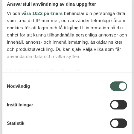
Ansvarsfull användning av dina uppgifter
Vi och
våra 1022 partners
behandlar din personliga data,
som t.ex. ditt IP-nummer, och använder teknologi såsom
cookies för att lagra och få tillgång till information på din
enhet för att kunna tillhandahålla personliga annonser och
innehåll, annons- och innehållsmätning, åskådarinsikter
och produktutveckling. Du kan själv välja vilka som får
använda din data och i vilka syften.
Med din tillåtelse skulle vi även vilja:
Samla in information om din geografiska plats
Samtyckesval
Nödvändig
som kan ha en noggrannhet på upp till flera meter
Identifiera din enhet genom att aktivt skanna den
för specifika kännetecken (fingeravtryck)
Inställningar
Ta reda på mer om hur dina personliga uppgifter
behandlas och ställ in dina preferenser i
detaljsektionen
.
Statistik
Du kan ändra eller dra tillbaka ditt samtycke när som
helst från cookie-förklaringen.