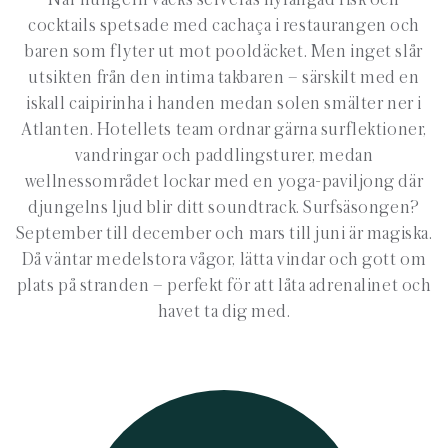
cocktails spetsade med cachaça i restaurangen och
baren som flyter ut mot pooldäcket. Men inget slår
utsikten från den intima takbaren
– s
ärskilt med en
iskall caipirinha i handen medan solen smälter ner i
Atlanten. Hotellets team ordnar gärna surflektioner,
vandringar och paddlingsturer, medan
wellnessområdet lockar med en yoga-paviljong där
djungelns ljud blir ditt soundtrack.
Surfsäsongen
?
September till december och mars till juni är magiska.
Då väntar medelstora vågor, lätta vindar och gott om
plats på stranden
– perfekt f
ör att låta adrenalinet och
havet ta dig med.