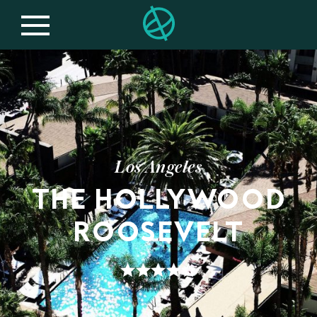
Los Angeles
THE HOLLYWOOD
ROOSEVELT