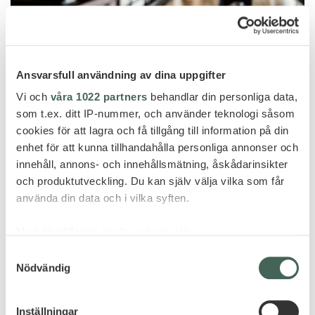
Ansvarsfull användning av dina uppgifter
Vi och
våra 1022 partners
behandlar din personliga data,
som t.ex. ditt IP-nummer, och använder teknologi såsom
cookies för att lagra och få tillgång till information på din
enhet för att kunna tillhandahålla personliga annonser och
innehåll, annons- och innehållsmätning, åskådarinsikter
och produktutveckling. Du kan själv välja vilka som får
använda din data och i vilka syften.
Med din tillåtelse skulle vi även vilja:
Samla in information om din geografiska plats
Samtyckesval
Nödvändig
som kan ha en noggrannhet på upp till flera meter
Identifiera din enhet genom att aktivt skanna den
för specifika kännetecken (fingeravtryck)
Inställningar