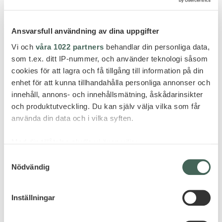
Ansvarsfull användning av dina uppgifter
Vi och
våra 1022 partners
behandlar din personliga data,
som t.ex. ditt IP-nummer, och använder teknologi såsom
cookies för att lagra och få tillgång till information på din
enhet för att kunna tillhandahålla personliga annonser och
innehåll, annons- och innehållsmätning, åskådarinsikter
och produktutveckling. Du kan själv välja vilka som får
använda din data och i vilka syften.
Med din tillåtelse skulle vi även vilja:
Samla in information om din geografiska plats
Samtyckesval
Nödvändig
som kan ha en noggrannhet på upp till flera meter
Identifiera din enhet genom att aktivt skanna den
för specifika kännetecken (fingeravtryck)
Inställningar
Ta reda på mer om hur dina personliga uppgifter
behandlas och ställ in dina preferenser i
detaljsektionen
.