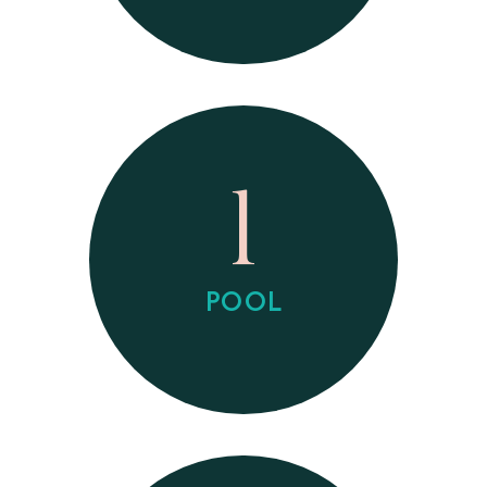
1
POOL