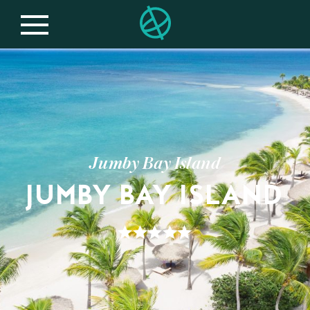
Jumby Bay Island
JUMBY BAY ISLAND