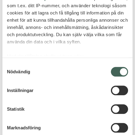
som t.ex. ditt IP-nummer, och använder teknologi såsom
cookies för att lagra och få tillgång till information på din
enhet för att kunna tillhandahålla personliga annonser och
innehåll, annons- och innehållsmätning, åskådarinsikter
och produktutveckling. Du kan själv välja vilka som får
använda din data och i vilka syften.
Med din tillåtelse skulle vi även vilja:
Samla in information om din geografiska plats
Samtyckesval
Nödvändig
som kan ha en noggrannhet på upp till flera meter
Identifiera din enhet genom att aktivt skanna den
för specifika kännetecken (fingeravtryck)
Inställningar
Ta reda på mer om hur dina personliga uppgifter
behandlas och ställ in dina preferenser i
detaljsektionen
.
Statistik
Du kan ändra eller dra tillbaka ditt samtycke när som
helst från cookie-förklaringen.
Marknadsföring
Vi använder enhetsidentifierare för att anpassa innehållet