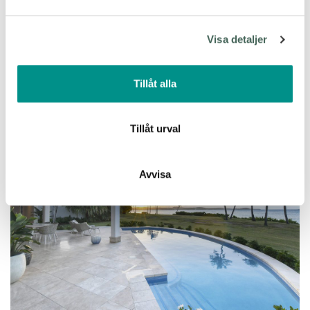
och annonserna till användarna, tillhandahålla funktioner
för sociala medier och analysera vår trafik. Vi
Visa detaljer
vidarebefordrar även sådana identifierare och annan
information från din enhet till de sociala medier och
annons- och analysföretag som vi samarbetar med.
Tillåt alla
Dessa kan i sin tur kombinera informationen med annan
information som du har tillhandahållit eller som de har
samlat in när du har använt deras tjänster.
Tillåt urval
Avvisa