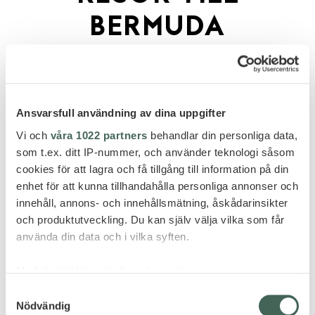
BERMUDA
Bermuda – en liten bit paradis mitt i Atlanten! Här
möts du av rosa sandstränder, kristallklart turkost
vatten och en avslappnad ö-atmosfär som får stressen
Ansvarsfull användning av dina uppgifter
att smälta bort. Med sitt milda klimat året runt,
Vi och
våra 1022 partners
behandlar din personliga data,
charmiga kolonialhus och frodig natur, är Bermuda
som t.ex. ditt IP-nummer, och använder teknologi såsom
den perfekta destinationen för både avkoppling och
cookies för att lagra och få tillgång till information på din
äventyr. Dyk bland färgglada korallrev, strosa längs
enhet för att kunna tillhandahålla personliga annonser och
pittoreska gator eller bara njut av solnedgången med
innehåll, annons- och innehållsmätning, åskådarinsikter
och produktutveckling. Du kan själv välja vilka som får
en klassisk Dark ’n’ Stormy i handen. Bermuda väntar
använda din data och i vilka syften.
på dig!
Med din tillåtelse skulle vi även vilja:
Samla in information om din geografiska plats
Samtyckesval
HOTELL
Nödvändig
som kan ha en noggrannhet på upp till flera meter