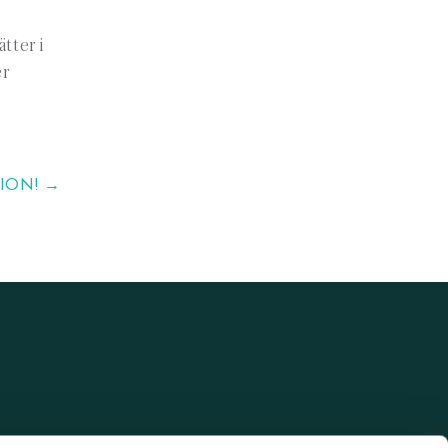
tter i
er
ION! →