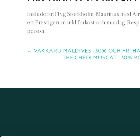
Inkluderar: Flyg Stockholm-Mauritius med Air Fr
ett Prestigerum inkl frukost och middag. Resper
person.
← VAKKARU MALDIVES -30% OCH FRI H
THE CHEDI MUSCAT -30% B