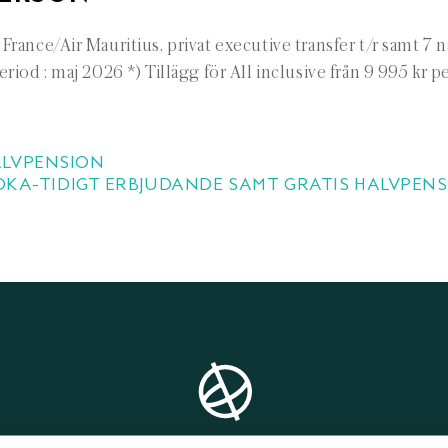
ance/Air Mauritius, privat executive transfer t/r samt 7 nä
iod : maj 2026 *) Tillägg för All inclusive från 9 995 kr p
ALVPENSION
OKA-TIDIGT ERBJUDANDE SAMT GRATIS HALVPENS