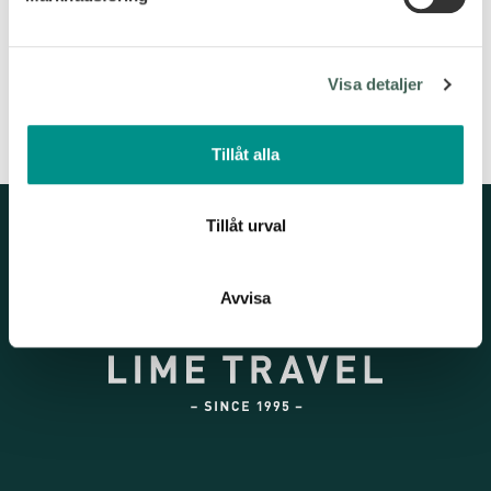
Vi använder enhetsidentifierare för att anpassa innehållet
och annonserna till användarna, tillhandahålla funktioner
för sociala medier och analysera vår trafik. Vi
DESTINATIONER
Visa detaljer
vidarebefordrar även sådana identifierare och annan
information från din enhet till de sociala medier och
annons- och analysföretag som vi samarbetar med.
Tillåt alla
Dessa kan i sin tur kombinera informationen med annan
information som du har tillhandahållit eller som de har
samlat in när du har använt deras tjänster.
Tillåt urval
Avvisa