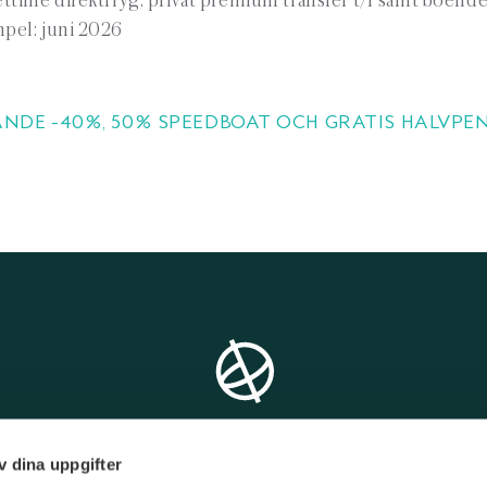
time direktflyg, privat premium transfer t/r samt boende 
pel: juni 2026
DE -40%, 50% SPEEDBOAT OCH GRATIS HALVPEN
v dina uppgifter