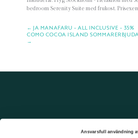
Inkluderar: Flyg Stockholm - Heraklion med Jet
bedroom Serenity Suite med frukost. Prisexem
← JA MANAFARU – ALL INCLUSIVE – 35%
COMO COCOA ISLAND SOMMARERBJUDAN
→
Ansvarsfull användning a