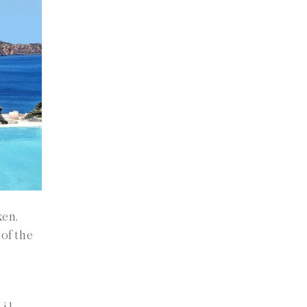
xen,
 of the