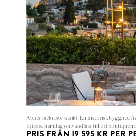
Atens vackraste utsikt. En historisk byggnad fr
Kriezis, har idag omvandlats till ett boutiqueh
PRIS FRÅN 19 595 KR PER 