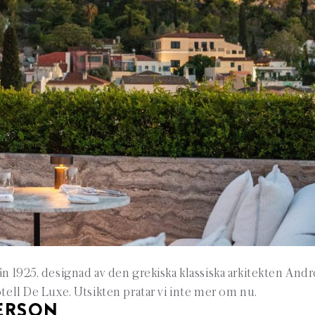
ån 1925, designad av den grekiska klassiska arkitekten Andr
otell De Luxe. Utsikten pratar vi inte mer om nu.
PERSON