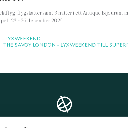
tflyg, flygskatter samt 3 nätter i ett Antique Bijourum i
empel : 23 - 26 december 2025.
N – LYXWEEKEND
THE SAVOY LONDON – LYXWEEKEND TILL SUPERP