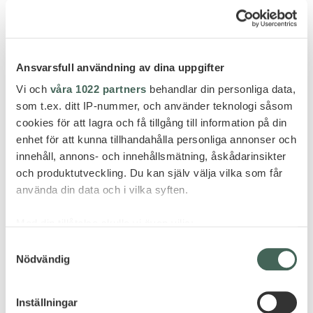
Ansvarsfull användning av dina uppgifter
Vi och
våra 1022 partners
behandlar din personliga data,
som t.ex. ditt IP-nummer, och använder teknologi såsom
På Mauritius nordvästra kust hittar du snygga Le
cookies för att lagra och få tillgång till information på din
Meriden som faktiskt kommer vara ännu snyggare när
enhet för att kunna tillhandahålla personliga annonser och
du kommer hit, efter senaste årets ansiktslyftning.
innehåll, annons- och innehållsmätning, åskådarinsikter
Snygg kommer du själv också vara på de selfies du tar
och produktutveckling. Du kan själv välja vilka som får
från din balkong/terrass som vetter mot Indiska
använda din data och i vilka syften.
oceanen.
PRIS FRÅN 153 995 KR PER
Med din tillåtelse skulle vi även vilja:
Samla in information om din geografiska plats
Samtyckesval
FAMILJ (2 VUXNA + 2 BARN 0-11
Nödvändig
som kan ha en noggrannhet på upp till flera meter
ÅR)
Identifiera din enhet genom att aktivt skanna den
för specifika kännetecken (fingeravtryck)
Inställningar
Inkluderar: Flyg Stockholm – Mauritius med
Ta reda på mer om hur dina personliga uppgifter