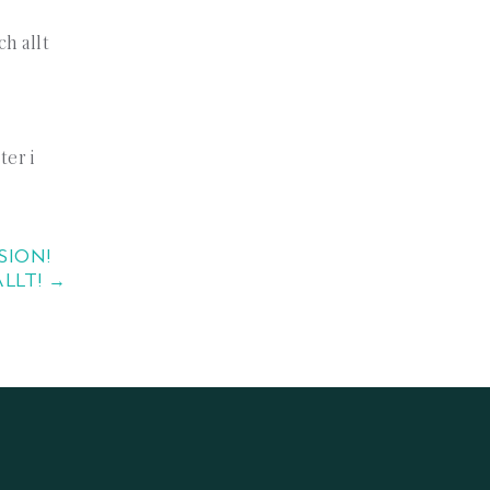
h allt
ter i
SION!
LLT! →