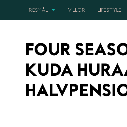
RESMÅL
VILLOR
LIFESTYLE
FOUR SEASO
KUDA HURAA
HALVPENSI