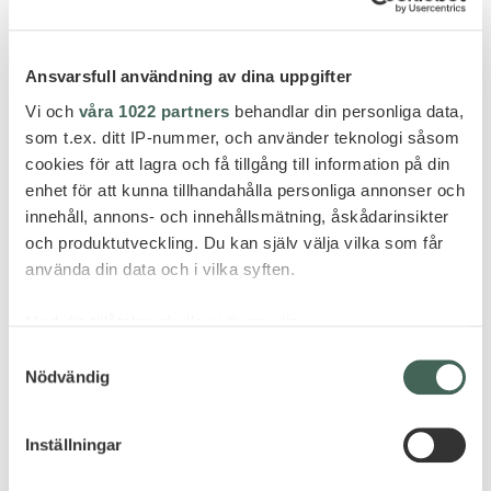
Ansvarsfull användning av dina uppgifter
Vi och
våra 1022 partners
behandlar din personliga data,
som t.ex. ditt IP-nummer, och använder teknologi såsom
cookies för att lagra och få tillgång till information på din
Prova på hotellet som tagit all inclusive till en högre
enhet för att kunna tillhandahålla personliga annonser och
nivå, från personligt spa-program till fransk
innehåll, annons- och innehållsmätning, åskådarinsikter
champagne (Gourmet bliss) och guidad tur med
och produktutveckling. Du kan själv välja vilka som får
fyrhjuling i naturreservat. Här vilar du ögonen på
använda din data och i vilka syften.
varma, afrikanska färger: terracotta, brunt, beige,
Med din tillåtelse skulle vi även vilja:
zebra…
PRIS FRÅN 30 895 KR PER
Samla in information om din geografiska plats
Samtyckesval
Nödvändig
som kan ha en noggrannhet på upp till flera meter
PERSON
Identifiera din enhet genom att aktivt skanna den
för specifika kännetecken (fingeravtryck)
Inkluderar: Flyg Stockholm - Mauritius med Turkish
Inställningar
Ta reda på mer om hur dina personliga uppgifter
Airlines, privat Executive transfer t/r samt 7 nätter i
behandlas och ställ in dina preferenser i
detaljsektionen
.