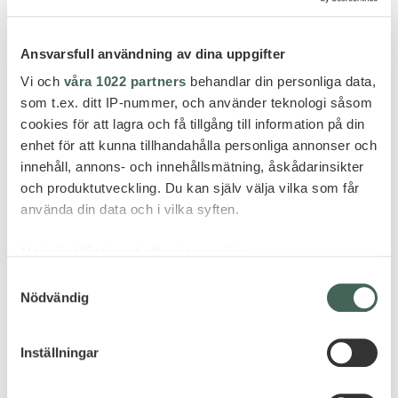
Ansvarsfull användning av dina uppgifter
Vi och
våra 1022 partners
behandlar din personliga data,
Utmed havet utanför Cala d’Or har Ikos Porto Petro
som t.ex. ditt IP-nummer, och använder teknologi såsom
just öppnat ett riktigt härligt all-inclusivehotell i
cookies för att lagra och få tillgång till information på din
enhet för att kunna tillhandahålla personliga annonser och
absolut toppklass. Här semestrar du bland pinjeträd,
innehåll, annons- och innehållsmätning, åskådarinsikter
bougainvillor, pooler och palmer. Flera år i rad har
och produktutveckling. Du kan själv välja vilka som får
olika Ikoshotell utsetts till ”Världens bästa all-
använda din data och i vilka syften.
inclusiveresort” av Tripadvisors användare, det vill
säga gästerna. Det måste vara det bästa betyg man kan
Med din tillåtelse skulle vi även vilja:
få!
Samla in information om din geografiska plats
Samtyckesval
PRIS FRÅN 49 995 KR PER
Nödvändig
som kan ha en noggrannhet på upp till flera meter
PERSON
Identifiera din enhet genom att aktivt skanna den
för specifika kännetecken (fingeravtryck)
Inställningar
Inkluderar: Flyg Stockholm-Palma Mallorca med
Ta reda på mer om hur dina personliga uppgifter
behandlas och ställ in dina preferenser i
detaljsektionen
.
Norwegian direktflyg, privat premium transfer t/r