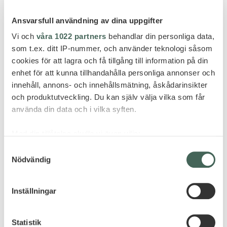
Ansvarsfull användning av dina uppgifter
Vi och
våra 1022 partners
behandlar din personliga data,
som t.ex. ditt IP-nummer, och använder teknologi såsom
cookies för att lagra och få tillgång till information på din
enhet för att kunna tillhandahålla personliga annonser och
Raffles Praslin har inte ens funnits i tio år, men redan
innehåll, annons- och innehållsmätning, åskådarinsikter
parkerat på listan över omtalade, prisbelönta och
och produktutveckling. Du kan själv välja vilka som får
klassiska tropiska resorter för dig som söker en
använda din data och i vilka syften.
semesterupplevelse utöver det vanliga.
Med din tillåtelse skulle vi även vilja:
PRIS FRÅN 59 995 KR PER
Samla in information om din geografiska plats
Samtyckesval
PERSON
Nödvändig
som kan ha en noggrannhet på upp till flera meter
Identifiera din enhet genom att aktivt skanna den
Flyg Skandinavien - Praslin med Qatar Airways/Air
för specifika kännetecken (fingeravtryck)
Seychelles, transfers , samt 7 nätter i en Hillside
Inställningar
Ta reda på mer om hur dina personliga uppgifter
Garden View pool villa inkl frukost och middag.
behandlas och ställ in dina preferenser i
detaljsektionen
.
Resperiod prisexempel: november 2025
Statistik
Du kan ändra eller dra tillbaka ditt samtycke när som