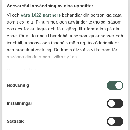
Ansvarsfull användning av dina uppgifter
Vi och
våra 1022 partners
behandlar din personliga data,
som t.ex. ditt IP-nummer, och använder teknologi såsom
cookies för att lagra och få tillgång till information på din
Shangri-La’s Barr Al Jissah Resort & Spa är en resort
enhet för att kunna tillhandahålla personliga annonser och
med tre suveräna hotell, designade och byggda för
innehåll, annons- och innehållsmätning, åskådarinsikter
att reflektera Omans rika historia och kultur. Al
och produktutveckling. Du kan själv välja vilka som får
Bandar, i resortens centrum, är mycket uppskattat och
använda din data och i vilka syften.
byggt i gammal omansk stil.
Med din tillåtelse skulle vi även vilja:
PRIS FRÅN 24 895 SEK PER
Samla in information om din geografiska plats
Samtyckesval
PERSON
Nödvändig
som kan ha en noggrannhet på upp till flera meter
Identifiera din enhet genom att aktivt skanna den
Flyg Skandinavien - Muscat med Emirates, privat
för specifika kännetecken (fingeravtryck)
Inställningar
transfer samt 7 nätter i ett Deluxerum inkl frukost.
Ta reda på mer om hur dina personliga uppgifter
Prisexempel gäller november 2024. *) Vi har också
behandlas och ställ in dina preferenser i
detaljsektionen
.
väldigt bra barnpriser här!
Statistik
Du kan ändra eller dra tillbaka ditt samtycke när som
helst från cookie-förklaringen.