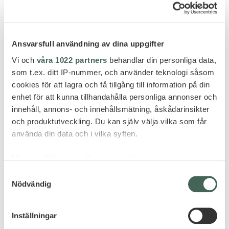
Ansvarsfull användning av dina uppgifter
Vi och
våra 1022 partners
behandlar din personliga data,
som t.ex. ditt IP-nummer, och använder teknologi såsom
Efterlängtad nyhet med öde öar på köpet. Äntligen,
cookies för att lagra och få tillgång till information på din
ropar vi och det borde alla Maldivernaälskare göra, för
enhet för att kunna tillhandahålla personliga annonser och
nu flyttar Six Senses in på tre öar i Lhaviyaniatollen.
innehåll, annons- och innehållsmätning, åskådarinsikter
och produktutveckling. Du kan själv välja vilka som får
På en av dem bor du paradisiskt vackert vid en
använda din data och i vilka syften.
Maldivernas största stränder, de andra två är
obebodda och perfekta som utflyktsmål. Resorten
Med din tillåtelse skulle vi även vilja:
öppnade på nytt i september 2023, och vill du vara
Samla in information om din geografiska plats
Samtyckesval
först med årets (och antagligen nästa års)
Nödvändig
som kan ha en noggrannhet på upp till flera meter
semestersnackis, hör med oss!
Identifiera din enhet genom att aktivt skanna den
PRIS FRÅN 71 895 SEK PER
för specifika kännetecken (fingeravtryck)
Inställningar
PERSON
Ta reda på mer om hur dina personliga uppgifter