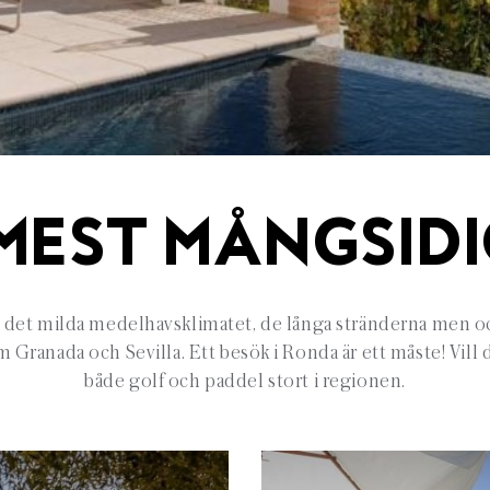
MEST MÅNGSID
i det milda medelhavsklimatet, de långa stränderna men 
 Granada och Sevilla. Ett besök i Ronda är ett måste! Vill d
både golf och paddel stort i regionen.