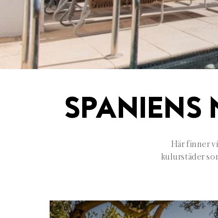
SPANIENS 
Här finner v
kulurstäder som