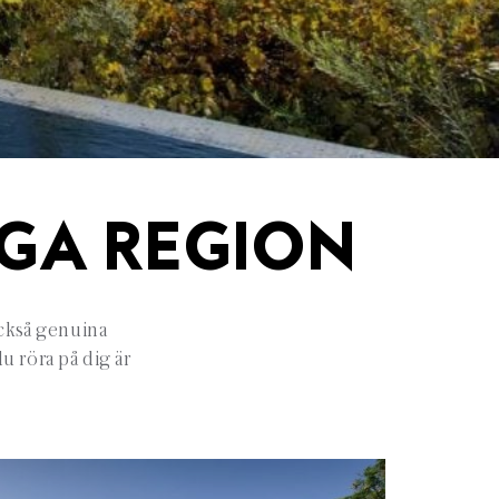
IGA REGION
också genuina
u röra på dig är