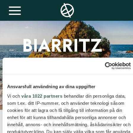
Frankrike
BIARRITZ
Ansvarsfull användning av dina uppgifter
Vi och
våra 1022 partners
behandlar din personliga data,
som t.ex. ditt IP-nummer, och använder teknologi såsom
cookies för att lagra och få tillgång till information på din
enhet för att kunna tillhandahålla personliga annonser och
innehåll, annons- och innehållsmätning, åskådarinsikter och
STRAND OCH STAD
produktutveckling. Du kan själv välja vilka som får använda