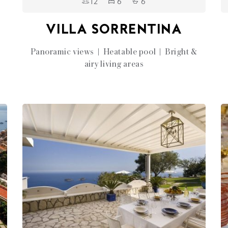
12
6
6
VILLA SORRENTINA
Panoramic views | Heatable pool | Bright &
airy living areas