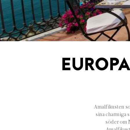
EUROPA
Amalfikusten so
sina charmiga s
söder om N
Amalfikust