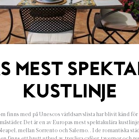
S MEST SPEKT
KUSTLINJE
m finns med på Unescos världsarvslista har blivit känd för
måstäder. Det är en av Europas mest spektakulära kustlinje
eapel, mellan Sorrento och Salerno. . I de romantiska stä
en finns ett brett utbud av trevliga caféer, tavernor och re