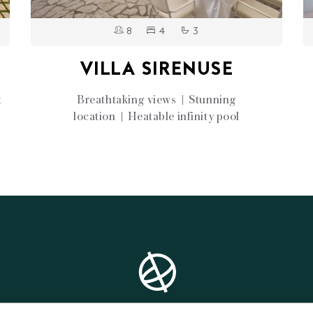
8
4
3
VILLA SIRENUSE
t
Breathtaking views | Stunning
location | Heatable infinity pool