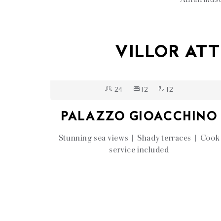
VILLOR ATT
24
12
12
PALAZZO GIOACCHINO
Stunning sea views | Shady terraces | Cook
service included