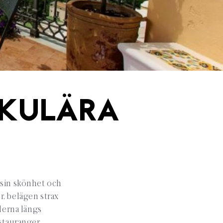
AKULÄRA
 sin skönhet och
r, belägen strax
derna längs
stauranger.