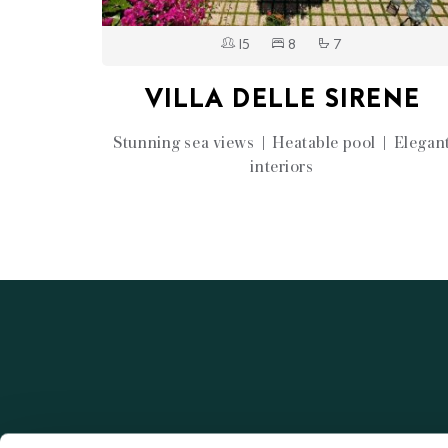
15
8
7
VILLA DELLE SIRENE
Stunning sea views | Heatable pool | Elegan
interiors