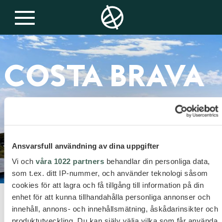
Spanien & Balearerna
COSTA BRAVA
Ansvarsfull användning av dina uppgifter
Vi och
våra 1022 partners
behandlar din personliga data,
som t.ex. ditt IP-nummer, och använder teknologi såsom
cookies för att lagra och få tillgång till information på din
enhet för att kunna tillhandahålla personliga annonser och
innehåll, annons- och innehållsmätning, åskådarinsikter och
EN CHARMIG KUST
produktutveckling. Du kan själv välja vilka som får använda