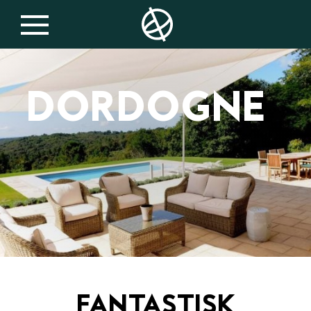
Frankrike
DORDOGNE
FANTASTISK