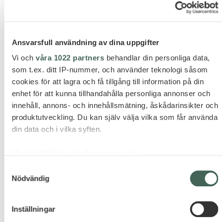
Ansvarsfull användning av dina uppgifter
Vi och
våra 1022 partners
behandlar din personliga data,
som t.ex. ditt IP-nummer, och använder teknologi såsom
cookies för att lagra och få tillgång till information på din
enhet för att kunna tillhandahålla personliga annonser och
innehåll, annons- och innehållsmätning, åskådarinsikter och
produktutveckling. Du kan själv välja vilka som får använda
din data och i vilka syften.
Med din tillåtelse skulle vi även vilja:
22
11
11
Samla in information om din geografiska plats som
Samtyckesval
Nödvändig
kan ha en noggrannhet på upp till flera meter
LE VILLAGE
Identifiera din enhet genom att aktivt skanna den för
specifika kännetecken (fingeravtryck)
Countryside views | Concierge service | Perfect for
Inställningar
Ta reda på mer om hur dina personliga uppgifter behandlas
large groups