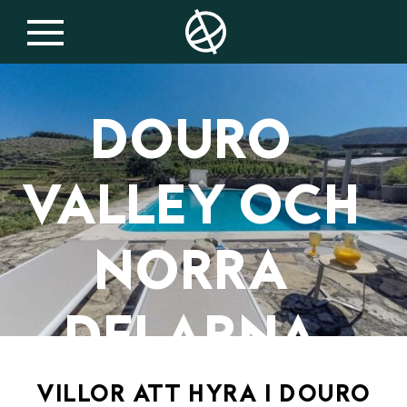
Portugal
DOURO
VALLEY OCH
NORRA
DELARNA
VILLOR ATT HYRA I DOURO