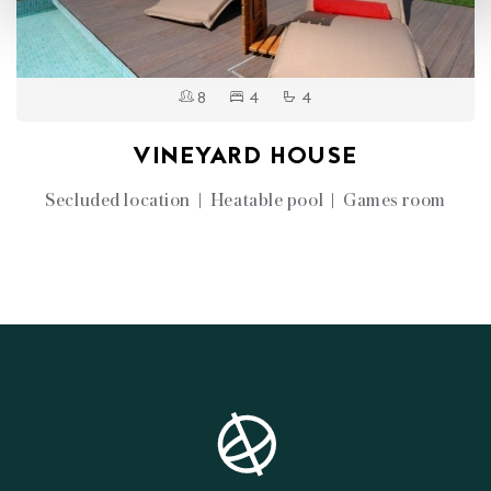
8
4
4
VINEYARD HOUSE
Secluded location | Heatable pool | Games room