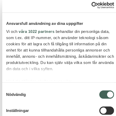
QUINTA MATILDE
Valley views | Breakfast included | Added Value
Experiences included
Ansvarsfull användning av dina uppgifter
Vi och
våra 1022 partners
behandlar din personliga data,
som t.ex. ditt IP-nummer, och använder teknologi såsom
cookies för att lagra och få tillgång till information på din
enhet för att kunna tillhandahålla personliga annonser och
innehåll, annons- och innehållsmätning, åskådarinsikter och
produktutveckling. Du kan själv välja vilka som får använda
din data och i vilka syften.
Med din tillåtelse skulle vi även vilja:
Samla in information om din geografiska plats som
Samtyckesval
Nödvändig
kan ha en noggrannhet på upp till flera meter
Identifiera din enhet genom att aktivt skanna den för
specifika kännetecken (fingeravtryck)
Inställningar
Ta reda på mer om hur dina personliga uppgifter behandlas