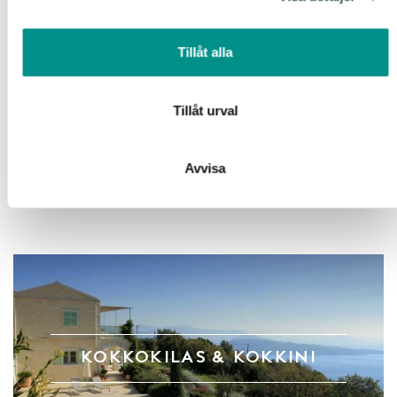
enhet till de sociala medier och annons- och analysföretag
som vi samarbetar med. Dessa kan i sin tur kombinera
Tillåt alla
informationen med annan information som du har
tillhandahållit eller som de har samlat in när du har använt
KERASIA
deras tjänster.
Tillåt urval
Avvisa
KOKKOKILAS & KOKKINI