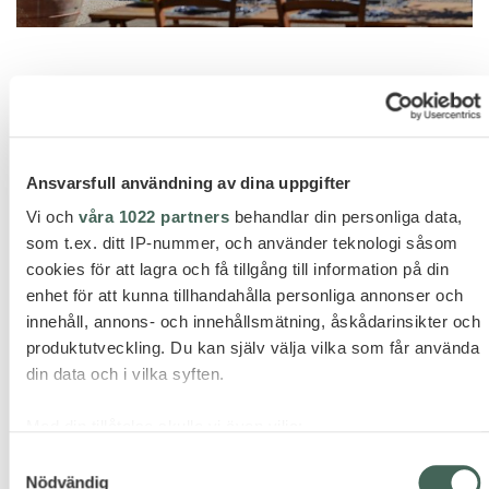
Ansvarsfull användning av dina uppgifter
Vi och
våra 1022 partners
behandlar din personliga data,
FLORENS
som t.ex. ditt IP-nummer, och använder teknologi såsom
cookies för att lagra och få tillgång till information på din
enhet för att kunna tillhandahålla personliga annonser och
innehåll, annons- och innehållsmätning, åskådarinsikter och
produktutveckling. Du kan själv välja vilka som får använda
din data och i vilka syften.
Med din tillåtelse skulle vi även vilja:
Samla in information om din geografiska plats som
Samtyckesval
Nödvändig
kan ha en noggrannhet på upp till flera meter