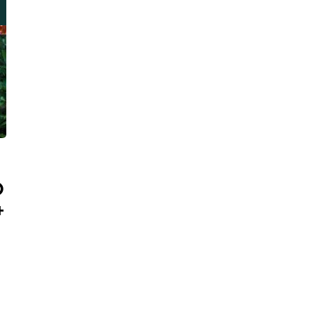
O
+
E