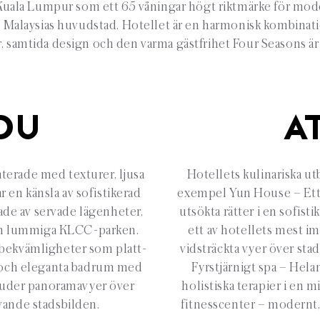
Kuala Lumpur som ett 65 våningar högt riktmärke för mod
i Malaysias huvudstad. Hotellet är en harmonisk kombinati
 samtida design och den varma gästfrihet Four Seasons är 
DU
A
aterade med texturer, ljusa
Hotellets kulinariska ut
 en känsla av sofistikerad
exempel Yun House – Ett 
de av servade lägenheter,
utsökta rätter i en sofis
 den lummiga KLCC-parken.
ett av hotellets mest
bekvämligheter som platt-
vidsträckta vyer över sta
 och eleganta badrum med
Fyrstjärnigt spa – Hel
bjuder panoramavyer över
holistiska terapier i en m
vande stadsbilden.
fitnesscenter – modernt,