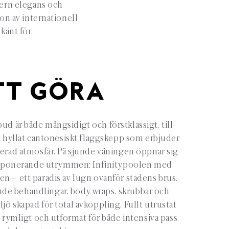
ern elegans och
on av internationell
känt för.
TT GÖRA
bud är både mångsidigt och förstklassigt, till
hyllat cantonesiskt flaggskepp som erbjuder
tikerad atmosfär. På sjunde våningen öppnar sig
 imponerande utrymmen: Infinitypoolen med
den – ett paradis av lugn ovanför stadens brus.
ande behandlingar, body wraps, skrubbar och
iljö skapad för total avkoppling. Fullt utrustat
 rymligt och utformat för både intensiva pass