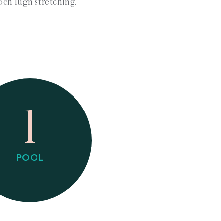
och lugn stretching.
1
POOL