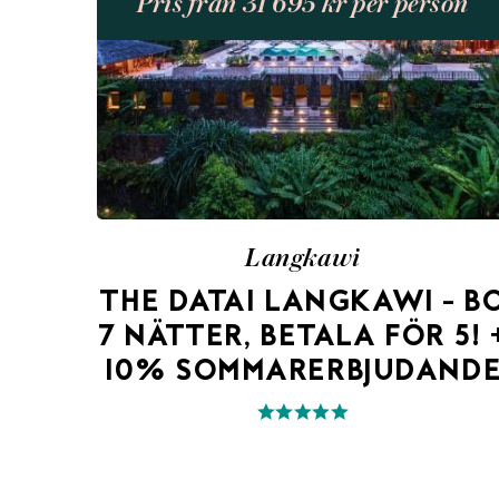
Pris från 31 695 kr per person
Langkawi
THE DATAI LANGKAWI – B
7 NÄTTER, BETALA FÖR 5! 
10% SOMMARERBJUDAND