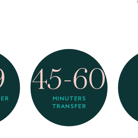
9
45-60
TER
MINUTERS
TRANSFER