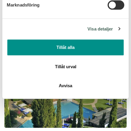
Limassol
Marknadsföring
Vi använder enhetsidentifierare för att anpassa innehållet
AMARA
och annonserna till användarna, tillhandahålla funktioner
för sociala medier och analysera vår trafik. Vi
Visa detaljer
vidarebefordrar även sådana identifierare och annan
information från din enhet till de sociala medier och
annons- och analysföretag som vi samarbetar med.
Tillåt alla
Dessa kan i sin tur kombinera informationen med annan
information som du har tillhandahållit eller som de har
samlat in när du har använt deras tjänster.
Tillåt urval
Avvisa