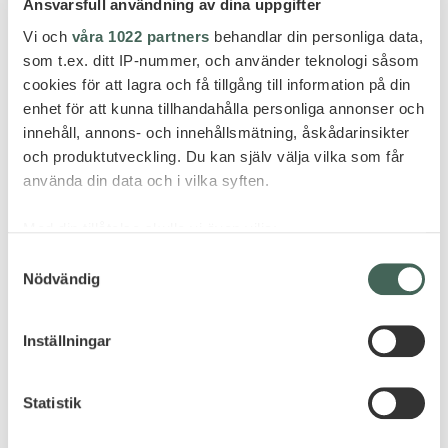
Pafos
Ansvarsfull användning av dina uppgifter
Vi och
våra 1022 partners
behandlar din personliga data,
ALMYRA
som t.ex. ditt IP-nummer, och använder teknologi såsom
cookies för att lagra och få tillgång till information på din
enhet för att kunna tillhandahålla personliga annonser och
innehåll, annons- och innehållsmätning, åskådarinsikter
och produktutveckling. Du kan själv välja vilka som får
använda din data och i vilka syften.
Med din tillåtelse skulle vi även vilja:
Samla in information om din geografiska plats
Samtyckesval
Nödvändig
som kan ha en noggrannhet på upp till flera meter
Identifiera din enhet genom att aktivt skanna den
för specifika kännetecken (fingeravtryck)
Inställningar
Ta reda på mer om hur dina personliga uppgifter
behandlas och ställ in dina preferenser i
detaljsektionen
.
Statistik
Du kan ändra eller dra tillbaka ditt samtycke när som
helst från cookie-förklaringen.