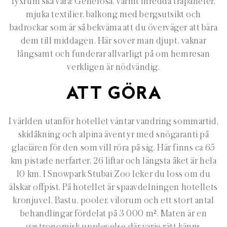
lyxrum
ska vara! Generösa, varmt inredda träpaneler,
mjuka textilier, balkong med
bergsutsikt
och
badrockar som är så bekväma att du överväger att bära
dem till middagen. Här sover man djupt, vaknar
långsamt och funderar allvarligt på om hemresan
verkligen är nödvändig.
ATT GÖRA
I världen utanför hotellet väntar vandring sommartid,
skidåkning och alpina äventyr med
snögaranti
på
glaciären för den som vill röra på sig. Här finns ca 65
km pistade nerfarter, 26 liftar och längsta åket är hela
10 km. I
Snowpark
Stubai
Zoo leker du loss om du
älskar offpist. På hotellet är spaavdelningen hotellets
kronjuvel. Bastu, pooler, vilorum och ett stort antal
behandlingar fördelat på 3 000 m². Maten är en
gastronomisk upplevelse där varje rätt känns