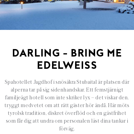
DARLING – BRING ME
EDELWEISS
Spahotellet
Jagdhof
i snösäkra
Stubaital
är platsen där
alperna tar på sig
sidenhandskar
. Ett femstjärnigt
familjeägt hotell som inte skriker lyx
– det viskar den,
tryggt medvetet om att r
ätt gäster hör ändå. Här möts
tyrolsk tradition, diskret överflöd och en gästfrihet
som får dig att undra om personalen läst dina tankar i
förväg.