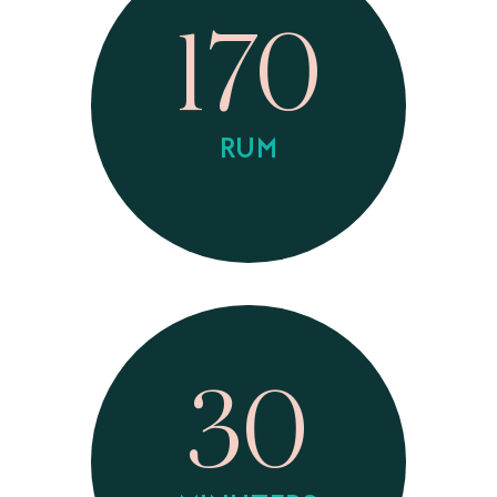
170
RUM
30