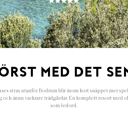
FÖRST MED DET SE
nses strax utanför Bodrum blir inom kort snäppet mer spek
g och ännu vackrare trädgårdar. En komplett resort med e
som ledord.