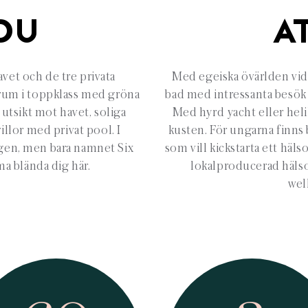
DU
A
vet och de tre privata
Med egeiska övärlden vid d
 rum i toppklass med gröna
bad med intressanta besök 
 utsikt mot havet, soliga
Med hyrd yacht eller heli
illor med privat pool. I
kusten. För ungarna finn
ngen, men bara namnet Six
som vill kickstarta ett häl
ma blända dig här.
lokalproducerad hälso
wel