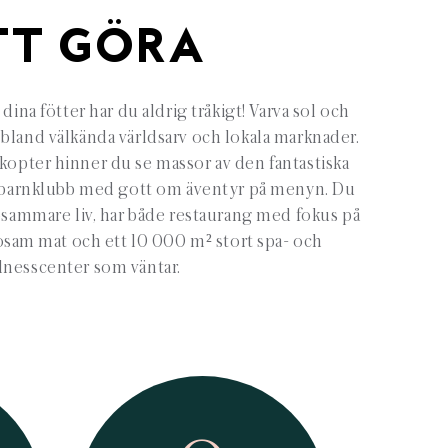
TT GÖRA
ina fötter har du aldrig tråkigt! Varva sol och
bland välkända världsarv och lokala marknader.
kopter hinner du se massor av den fantastiska
s barnklubb med gott om äventyr på menyn. Du
sosammare liv, har både restaurang med fokus på
sam mat och ett 10 000 m² stort spa- och
lnesscenter som väntar.