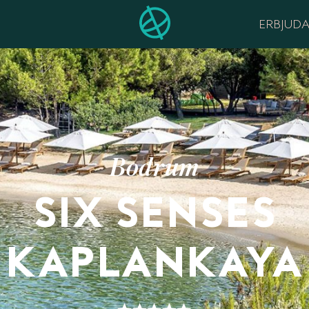
ERBJUD
Bodrum
SIX SENSES
KAPLANKAYA