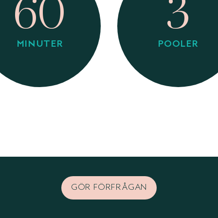
60
3
MINUTER
POOLER
GÖR FÖRFRÅGAN