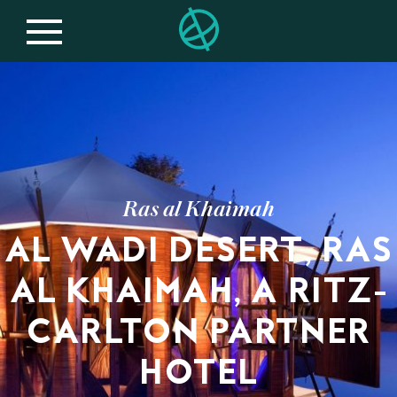
Ras al Khaimah
AL WADI DESERT, RAS
AL KHAIMAH, A RITZ-
CARLTON PARTNER
HOTEL