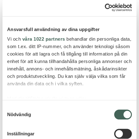
Ansvarsfull användning av dina uppgifter
Vi och
våra 1022 partners
behandlar din personliga data,
som t.ex. ditt IP-nummer, och använder teknologi såsom
cookies för att lagra och få tillgång till information på din
enhet för att kunna tillhandahålla personliga annonser och
innehåll, annons- och innehållsmätning, åskådarinsikter
och produktutveckling. Du kan själv välja vilka som får
använda din data och i vilka syften.
Med din tillåtelse skulle vi även vilja:
Samla in information om din geografiska plats
Samtyckesval
Nödvändig
som kan ha en noggrannhet på upp till flera meter
Identifiera din enhet genom att aktivt skanna den
för specifika kännetecken (fingeravtryck)
Inställningar
Ta reda på mer om hur dina personliga uppgifter