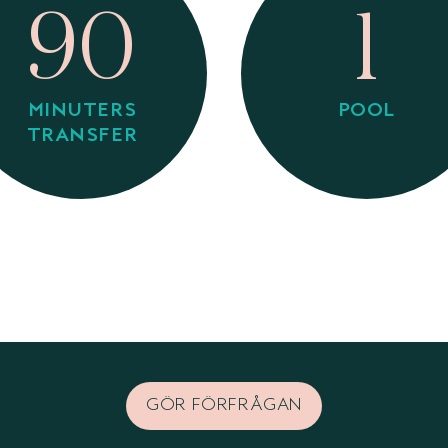
90
1
MINUTERS
POOL
TRANSFER
GÖR FÖRFRÅGAN