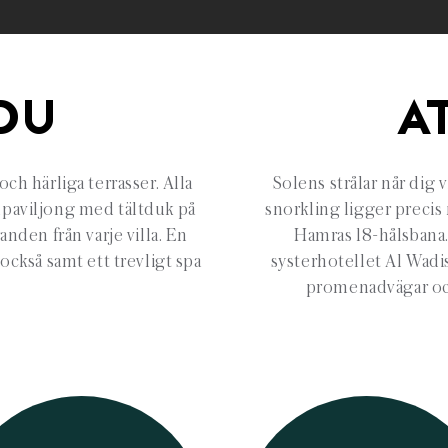
DU
A
ch härliga terrasser. Alla
Solens strålar når di
dpaviljong med tältduk på
snorkling ligger precis 
nden från varje villa. En
Hamras 18-hålsbana.
också samt ett trevligt spa
systerhotellet Al Wadi
promenadvägar oc