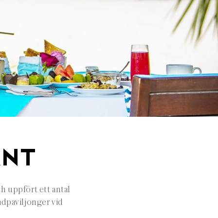
H
ANT
h uppfört ett antal
adpaviljonger vid