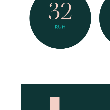
32
RUM