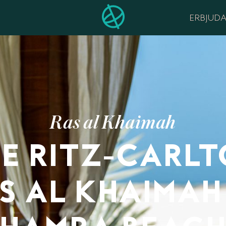
ERBJUD
Ras al Khaimah
E RITZ-CARL
S AL KHAIMAH