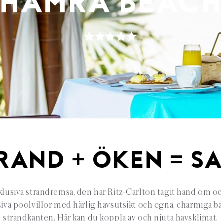
HAMRA BEAC
RAND + ÖKEN = S
lusiva strandremsa, den har Ritz-Carlton tagit hand om oc
iva poolvillor med härlig havsutsikt och egna, charmiga b
strandkanten. Här kan du koppla av och njuta havsklimat.