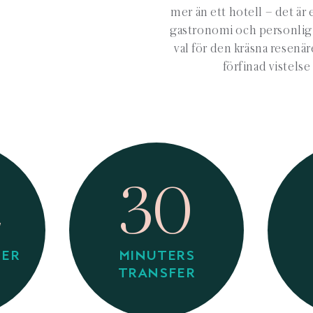
mer än ett hotell – det är 
gastronomi och personlig s
val för den kräsna resenär
förfinad vistelse
2
30
TER
MINUTERS
TRANSFER