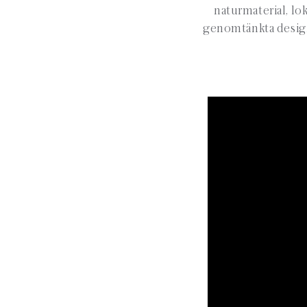
naturmaterial, lo
genomtänkta design