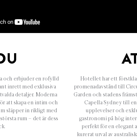
DU
A
na och erbjuder en rofylld
Hotellet har ett förstkl
gant inrett med exklusiva
promenadavstånd till Circ
tvalda detaljer. Moderna
Garden och stadens främst
r att skapa en intim och
Capella Sydney till en
m släpper in rikligt med
upplevelser och exklu
s största rum – det är dess
gastronomi på hög intern
ck.
perfekt för en elegant a
kurerat urval av australis