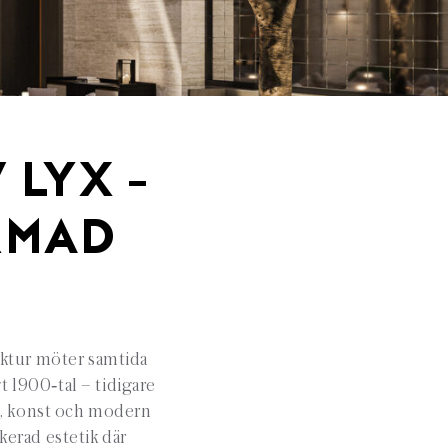
 LYX –
ORMAD
tektur möter samtida
t 1900‑tal – tidigare
a, konst och modern
kerad estetik där