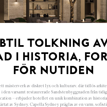
BTIL TOLKNING AV
D I HISTORIA, F
FÖR NUTIDEN
tt mästerverk av diskret lyx och kulturarv, där tidlös arki
t i den varsamt restaurerade Sandstenbyggnaden från tidig
ation – erbjuder hotellet en unik kombination av histori
hjärtat av Sydney. Capella Sydney präglas av en varm, sofisti