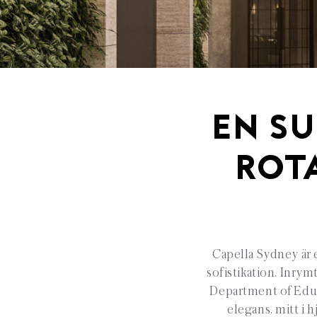
EN SU
ROTA
Capella Sydney är e
sofistikation. Inrym
Department of Educ
elegans, mitt i 