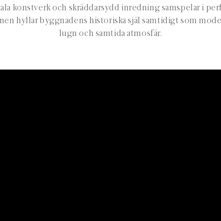
kala konstverk och skräddarsydd inredning samspelar i pe
en hyllar byggnadens historiska själ samtidigt som moder
lugn och samtida atmosfär.