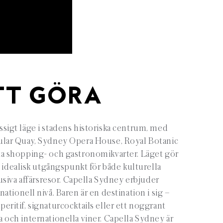
TT GÖRA
assigt läge i stadens historiska centrum, med
ular Quay, Sydney Opera House, Royal Botanic
a shopping- och gastronomikvarter. Läget gör
 idealisk utgångspunkt för både kulturella
siva affärsresor. Capella Sydney erbjuder
ationell nivå. Baren är en destination i sig –
peritif, signaturcocktails eller ett noggrant
ka och internationella viner. Capella Sydney är